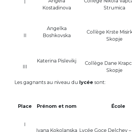
Angela
Collège Nikola Vapc
I
Kostadinova
Strumica
Angelka
Collège Krste Misir
II
Boshkovska
Skopje
Katerina Pislevikj
Collège Dane Krapc
III
Skopje
Les gagnants au niveau du
lycée
sont:
Place
Prénom et nom
É
cole
I
Ivana Kokolanska
Lycée Goce Delchev –