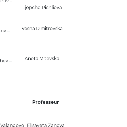
arov –
Ljopche Pichlieva
Vesna Dimitrovska
kov –
Aneta Mitevska
hev –
Professeur
 Valandovo
Elisaveta Zanova