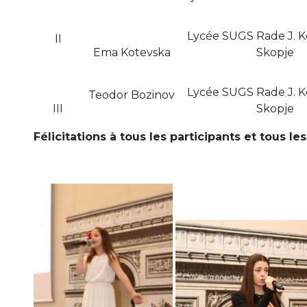
Lycée SUGS Rade J. K
II
Ema Kotevska
Skopje
Lycée SUGS Rade J. K
Teodor Bozinov
III
Skopje
Félicitations à tous les participants et tous l