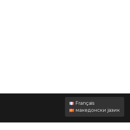
Français
македонски јазик