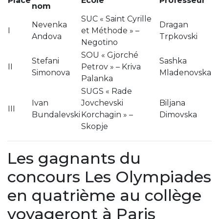
Place
École
Professeur
nom
SUC « Saint Cyrille
Nevenka
Dragan
I
et Méthode » –
Andova
Trpkovski
Negotino
SOU « Gjorché
Stefani
Sashka
II
Petrov » – Kriva
Simonova
Mladenovska
Palanka
SUGS « Rade
Ivan
Jovchevski
Biljana
III
Bundalevski
Korchagin » –
Dimovska
Skopje
Les gagnants du
concours Les Olympiades
en quatrième au collège
voyageront à Paris