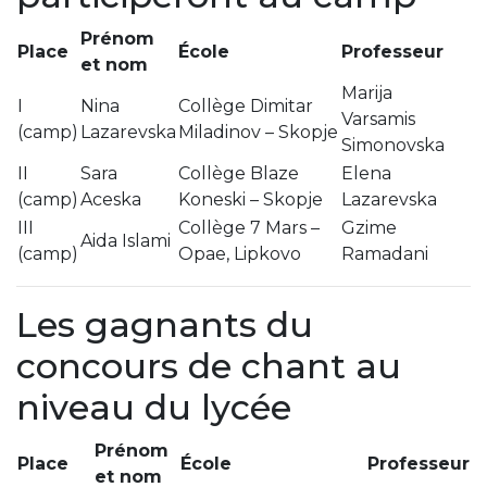
Prénom
Place
École
Professeur
et nom
Marija
I
Nina
Collège Dimitar
Varsamis
(camp)
Lazarevska
Miladinov – Skopje
Simonovska
II
Sara
Collège Blaze
Elena
(camp)
Aceska
Koneski – Skopje
Lazarevska
III
Collège 7 Mars –
Gzime
Aida Islami
(camp)
Opae, Lipkovo
Ramadani
Les gagnants du
concours de chant au
niveau du lycée
Prénom
Place
École
Professeur
et nom