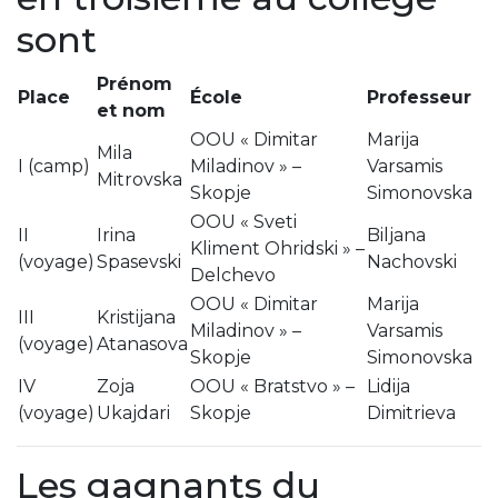
sont
Prénom
Place
École
Professeur
et nom
OOU « Dimitar
Marija
Mila
I (camp)
Miladinov » –
Varsamis
Mitrovska
Skopje
Simonovska
OOU « Sveti
II
Irina
Biljana
Kliment Ohridski » –
(voyage)
Spasevski
Nachovski
Delchevo
OOU « Dimitar
Marija
III
Kristijana
Miladinov » –
Varsamis
(voyage)
Atanasova
Skopje
Simonovska
IV
Zoja
OOU « Bratstvo » –
Lidija
(voyage)
Ukajdari
Skopje
Dimitrieva
Les gagnants du