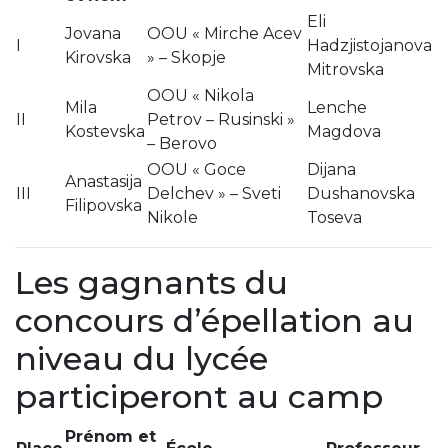
Eli
Jovana
OOU « Mirche Acev
I
Hadzjistojanova
Kirovska
» – Skopje
Mitrovska
OOU « Nikola
Mila
Lenche
II
Petrov – Rusinski »
Kostevska
Magdova
– Berovo
OOU « Goce
Dijana
Anastasija
III
Delchev » – Sveti
Dushanovska
Filipovska
Nikole
Toseva
Les gagnants du
concours d’épellation au
niveau du lycée
participeront au camp
Prénom et