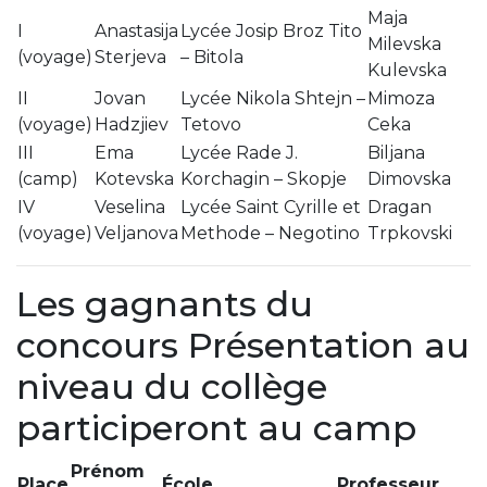
Maja
I
Anastasija
Lycée Josip Broz Tito
Milevska
(voyage)
Sterjeva
– Bitola
Kulevska
II
Jovan
Lycée Nikola Shtejn –
Mimoza
(voyage)
Hadzjiev
Tetovo
Ceka
III
Ema
Lycée Rade J.
Biljana
(camp)
Kotevska
Korchagin – Skopje
Dimovska
IV
Veselina
Lycée Saint Cyrille et
Dragan
(voyage)
Veljanova
Methode – Negotino
Trpkovski
Les gagnants du
concours Présentation au
niveau du collège
participeront au camp
Prénom
Place
École
Professeur