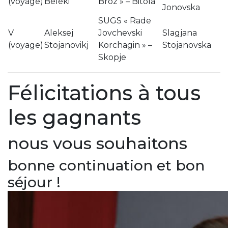
(voyage)
Beleki
Broz » – Bitola
Jonovska
SUGS « Rade
V
Aleksej
Jovchevski
Slagjana
(voyage)
Stojanovikj
Korchagin » –
Stojanovska
Skopje
Félicitations à tous
les gagnants
nous vous souhaitons
bonne continuation et bon
séjour !