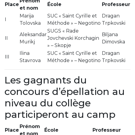
Prénom
Place
École
Professeur
et nom
Marija
SUC « Saint Cyrille et
Dragan
I
Tolovska
Méthode » – Negotino
Trpkovski
SUGS « Rade
Aleksandar
Biljana
II
Jovchevski Korchagin
Murikj
Dimovska
» – Skopje
Ilina
SUC « Saint Cyrille et
Dragan
III
Stavrova
Méthode » – Negotino
Trpkovski
Les gagnants du
concours d’épellation au
niveau du collège
participeront au camp
Prénom
Place
École
Professeur
et nom