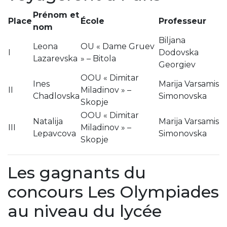
Prénom et
Place
École
Professeur
nom
Biljana
Leona
OU « Dame Gruev
I
Dodovska
Lazarevska
» – Bitola
Georgiev
OOU « Dimitar
Ines
Marija Varsamis
II
Miladinov » –
Chadlovska
Simonovska
Skopje
OOU « Dimitar
Natalija
Marija Varsamis
III
Miladinov » –
Lepavcova
Simonovska
Skopje
Les gagnants du
concours Les Olympiades
au niveau du lycée