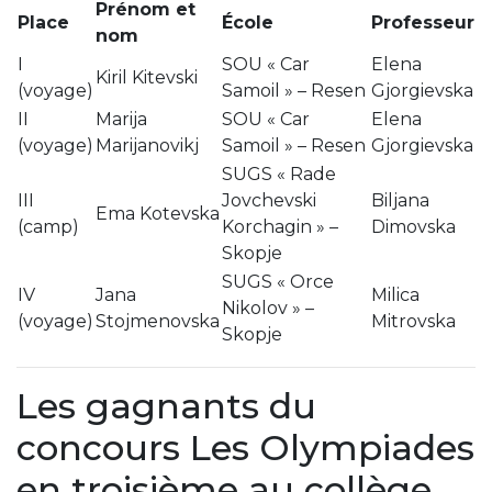
Prénom et
Place
École
Professeur
nom
I
SOU « Car
Elena
Kiril Kitevski
(voyage)
Samoil » – Resen
Gjorgievska
II
Marija
SOU « Car
Elena
(voyage)
Marijanovikj
Samoil » – Resen
Gjorgievska
SUGS « Rade
III
Jovchevski
Biljana
Ema Kotevska
(camp)
Korchagin » –
Dimovska
Skopje
SUGS « Orce
IV
Jana
Milica
Nikolov » –
(voyage)
Stojmenovska
Mitrovska
Skopje
Les gagnants du
concours Les Olympiades
en troisième au collège