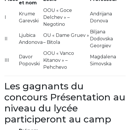
et nom
OOU « Goce
Krume
Andrijana
I
Delchev » –
Garevski
Donova
Negotino
Biljana
Ljubica
OU « Dame Gruev »
II
Dodovska
Andonova
– Bitola
Georgiev
OOU « Vanco
Davor
Magdalena
III
Kitanov » –
Popovski
Simovska
Pehchevo
Les gagnants du
concours Présentation au
niveau du lycée
participeront au camp