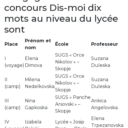
concours Dis-moi dix
mots au niveau du lycée
sont
Prénom et
Place
École
Professeur
nom
SUGS « Orce
I
Elena
Suzana
Nikolov » –
(voyage)
Dimova
Duleska
Skopje
SUGS « Orce
II
Milena
Suzana
Nikolov » –
(camp)
Nedelkovska
Duleska
Skopje
SUGS « Panche
III
Nina
Ankica
Arsovski » –
(camp)
Gapkoska
Angelovska
Skopje
Elena
IV
Izabela
Lycée « Josip
Trpezanovska