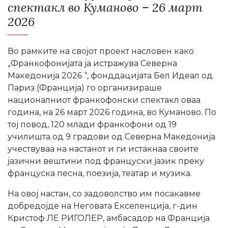
спектакл во Куманово – 26 март
2026
Во рамките на својот проект насловен како
„Франкофонијата ја истражува Северна
Македонија 2026 “, фонддацијата Бел Идеал од
Париз (Франција) го организираше
националниот франкофонски спектакл оваа
година, на 26 март 2026 година, во Куманово. По
тој повод, 120 млади франкофони од 19
училишта од 9 градови од Северна Македонија
учествуваа на настанот и ги истакнаа своите
јазични вештини под француски јазик преку
француска песна, поезија, театар и музика.
На овој настан, со задоволство им посакавме
добредојде на Неговата Екселенција, г-дин
Кристоф ЛЕ РИГОЛЕР, амбасадор на Франција