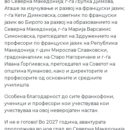
во Северна Македонија; г-ѓа Љупка Димова,
Аташе за изучување и развој на француски јазик;
г-ѓа Кети Димковска, советник по француски
јазик во Бирото за развој на образованието на
Северна Македонија, г-ѓа Марија Варсамис
Симоновска, претседател на Здружението на
професори по француски јазик на Република
Македонија; г-дин Мирослав Славковски,
градоначалник на Старо Нагоричане и г-ѓа
Ивана Ѓорѓиевска, претседател на Советот на
општина Куманово, како и директорите и
професорите од основните и средните
училишта.
Особена благодарност до сите франкофони,
ученици и професори кои учествуваа кои
учествуваа на овој неверојатен настан.
И не е готово! Во 2027 година, авантурата
продолжува во нов град во Северна Македонија.