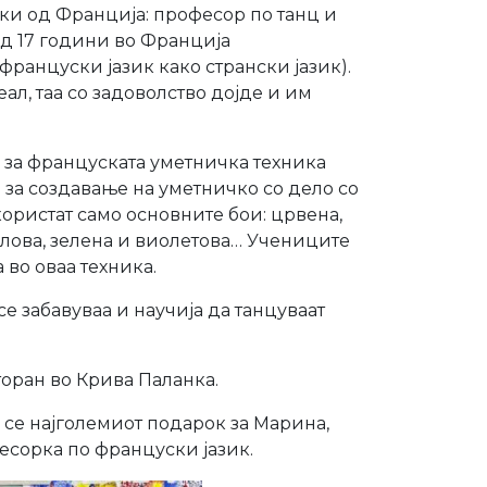
и од Франција: професор по танц и
д 17 години во Франција
анцуски јазик како странски јазик).
л, таа со задоволство дојде и им
 за француската уметничка техника
 за создавање на уметничко со дело со
користат само основните бои: црвена,
алова, зелена и виолетова… Учениците
 во оваа техника.
е забавуваа и научија да танцуваат
торан во Крива Паланка.
 се најголемиот подарок за Марина,
есорка по француски јазик.