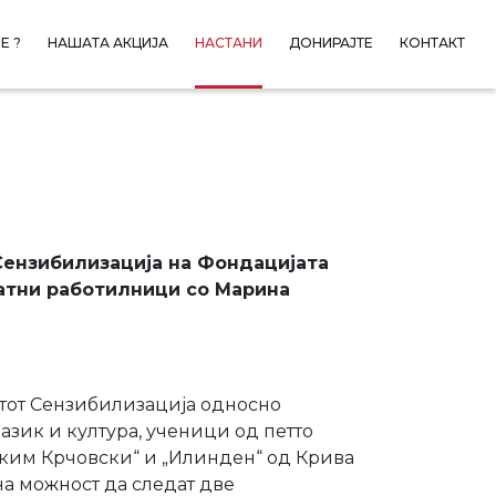
Е ?
НАШАТА АКЦИЈА
НАСТАНИ
ДОНИРАЈТЕ
КОНТАКТ
Сензибилизација на Фондацијата
јатни работилници со Марина
ктот Сензибилизација односно
азик и култура, ученици од петто
ким Крчовски“ и „Илинден“ од Крива
на можност да следат две