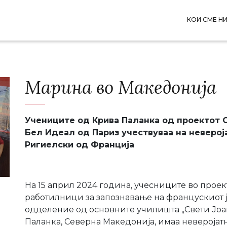
КОИ СМЕ НИ
Марина во Македонија
Учениците од Крива Паланка од проектот 
Бел Идеал од Париз учествуваа на неверо
Ригиелски од Франција
На 15 април 2024 година, учесниците во прое
работилници за запознавање на францускиот ј
одделение од основните училишта „Свети Јоа
Паланка, Северна Македонија, имаа неверојат