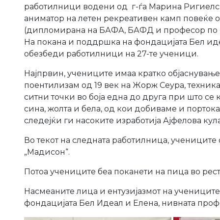
работилници водени од г-ѓа Марина Ригиелск
аниматор на летен рекреативен камп повеќе о
(дипломирана на БАФА, БАФД и професор по фр
На покана и поддршка на фондацијата Бел идеа
обезбеди работилници на 27-те ученици.
Најпрвин, учениците имаа кратко објаснување
поентилизам од 19 век на Жорж Сеура, техника
ситни точки во боја една до друга при што се 
сина, жолта и бела, од кои добиваме и порток
следејќи ги насоките изработија Ајфелова кула
Во текот на следната работилница, учениците с
„Мадисон“.
Потоа учениците беа поканети на пица во рес
Насмеаните лица и ентузијазмот на учениците
фондацијата Бел Идеал и Елена, нивната проф